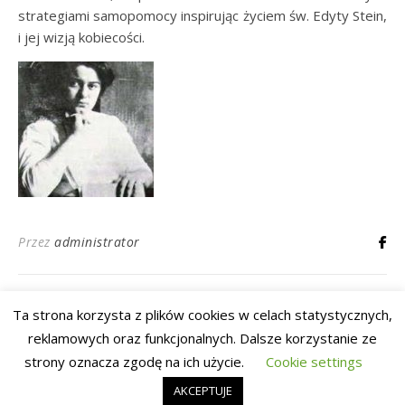
strategiami samopomocy inspirując życiem św. Edyty Stein,
i jej wizją kobiecości.
Przez
administrator
Ta strona korzysta z plików cookies w celach statystycznych,
reklamowych oraz funkcjonalnych. Dalsze korzystanie ze
Fundacja
Aktualności
Szukasz pomocy?
Wesprzyj nas
Kontakt
strony oznacza zgodę na ich użycie.
Cookie settings
Ashe Motyw przez
WP Royal
.
AKCEPTUJE