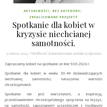
,
,
AKTUALNOŚCI
BEZ KATEGORII
ZREALIZOWANE PROJEKTY
Spotkanie dla kobiet w
kryzysie niechcianej
samotności.
Spotkanie dla kobiet 
9 marca 2024
/
Możliwość komentowania
została wyłączona
Zapraszamy kobiet na spotkanie on line 9.03.2024 r.
Spotkanie dla kobiet w wieku 30-49 doświadczajacych
niechcianej samotności, naruszenia wartości
chrześcijańskich.
Spotkanie nie jest warsztatem, a inspiracją,
przedstawieniem chrześcijańskiego spojrzenia na kryzys,
na samotność, zapoznaniem uczestniczek z możliwymi