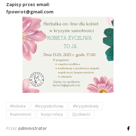
Zapisy przez email:
fpowrot@gmail.com
#kobieta
#kryzysduchowy
#kryzyskobiety
#samotność
kryzys relacji
Życzliwość
Przez
administrator