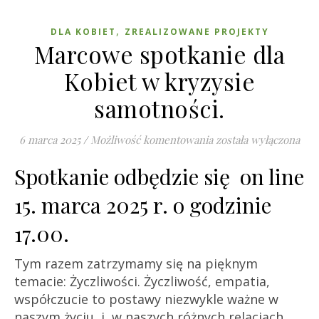
,
DLA KOBIET
ZREALIZOWANE PROJEKTY
Marcowe spotkanie dla
Kobiet w kryzysie
samotności.
Marcowe spotkanie dl
6 marca 2025
/
Możliwość komentowania
została wyłączona
Spotkanie odbędzie się on line
15. marca 2025 r. o godzinie
17.00.
Tym razem zatrzymamy się na pięknym
temacie: Życzliwości. Życzliwość, empatia,
współczucie to postawy niezwykle ważne w
naszym życiu i w naszych różnych relacjach.