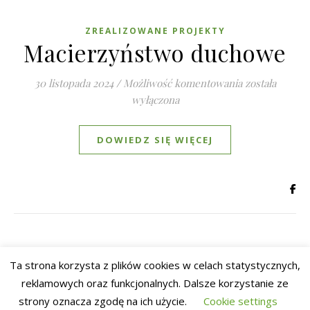
ZREALIZOWANE PROJEKTY
Macierzyństwo duchowe
Macierzyńst
30 listopada 2024
/
Możliwość komentowania
została
wyłączona
DOWIEDZ SIĘ WIĘCEJ
Ta strona korzysta z plików cookies w celach statystycznych,
reklamowych oraz funkcjonalnych. Dalsze korzystanie ze
Fundacja
Aktualności
Szukasz pomocy?
Wesprzyj nas
Kontakt
strony oznacza zgodę na ich użycie.
Cookie settings