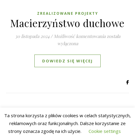
ZREALIZOWANE PROJEKTY
Macierzyństwo duchowe
Macierzyńst
30 listopada 2024
/
Możliwość komentowania
została
wyłączona
DOWIEDZ SIĘ WIĘCEJ
Ta strona korzysta z plików cookies w celach statystycznych,
reklamowych oraz funkcjonalnych. Dalsze korzystanie ze
Fundacja
Aktualności
Szukasz pomocy?
Wesprzyj nas
Kontakt
strony oznacza zgodę na ich użycie.
Cookie settings