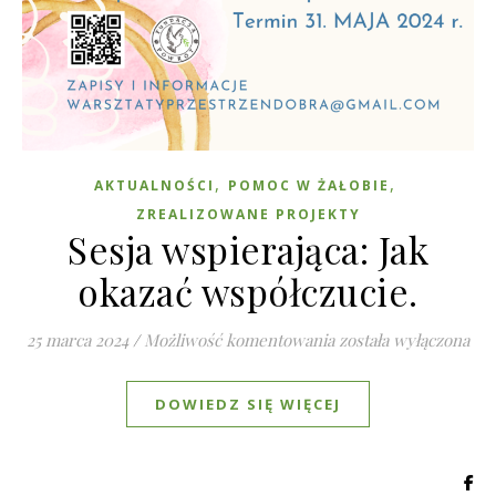
,
,
AKTUALNOŚCI
POMOC W ŻAŁOBIE
ZREALIZOWANE PROJEKTY
Sesja wspierająca: Jak
okazać współczucie.
Sesja wspierająca: Ja
25 marca 2024
/
Możliwość komentowania
została wyłączona
DOWIEDZ SIĘ WIĘCEJ